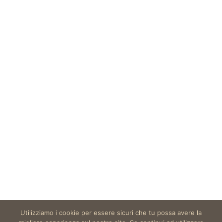
+1 650-253-0000
prothemes.net@gmail.com
Daily: 9:00 am - 6:00 pm
Sunday: Closed
Copyright 2017
FRESHFACE
© All Rights Reserved
Utilizziamo i cookie per essere sicuri che tu possa avere la